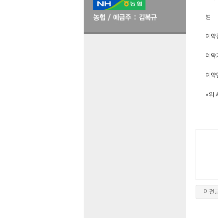
범 위
예약접
예약기
예약단
*위
이전