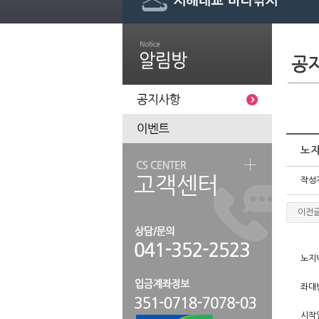
노지
작성
이전
노지
좌대
시작일