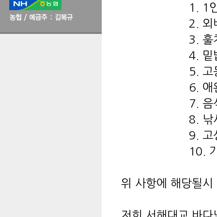
1. 1인 1대
2. 외바늘 채
3. 훌치기
4. 밑밥투척 
5. 고등어, 
6. 애완동
7. 음식물
8. 낚시가
9. 고성방가로
10. 가장자리
위 사항에 해당될시
저희 서해대교 바다