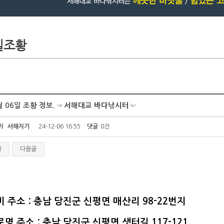
월 06일 조황 정보. ☞서해대교 바다낚시터☜
자
서해지기
24-12-06 16:55
댓글
0건
글
다음글
비 주소 : 충남 당진군 신평면 매산리 98-22번지
명 주소 : 충남 당진군 신평면 샛터길 117-121