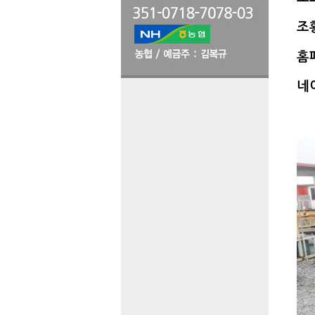
조황
홈
네