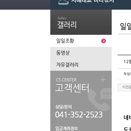
12
작성
이전
네
도로