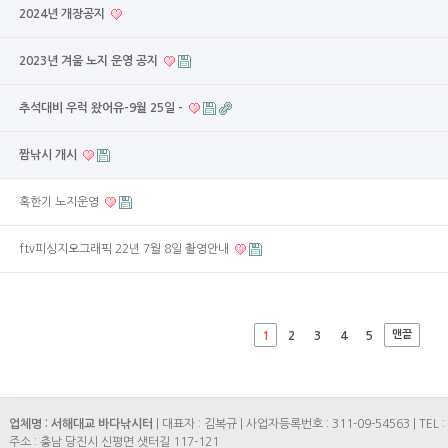
2024년 개장공지
2023년 겨울 노지 운영 공지
추석대비 우럭 왔어유-9월 25일 -
짬낚시 개시
혹한기 노지운영
ftv피싱지오그래픽 22년 7월 8일 촬영안내
맨끝
1
2
3
4
5
업체명 : 서해대교 바다낚시터
| 대표자 : 김복규 | 사업자등록번호 : 311-09-54563 | TEL : 
주소 : 충남 당진시 신평면 샛터길 117-121