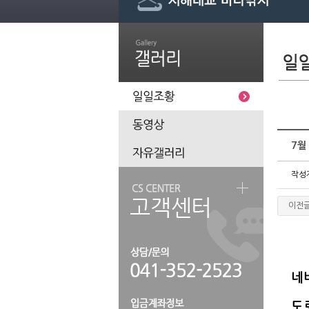
7월
작성
이전
네
도로