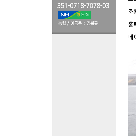
조황
홈
네