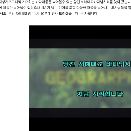
V피싱지오그래픽 212회는 바다어종을 낚아볼수 있는 당진 서해대교바다낚시터를 찾아 갔습니다
에 참돔만 낚아낼수 있었으나 1M 가 넘는 민어를 포함 다양한 어종을 낚아내는 조사님들을 
세요. 본방 8월 6일 밤 11시 10분에 인사 드리겠습니다.. 감사합니다.