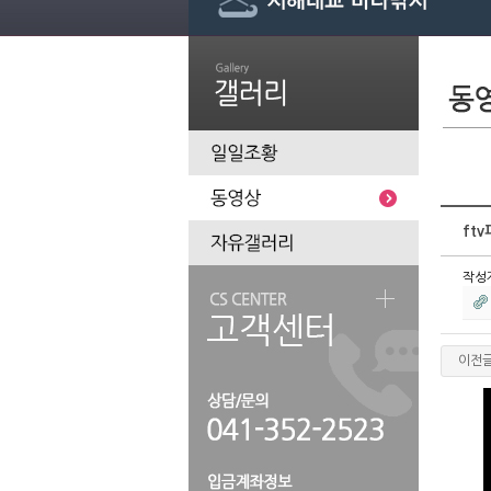
ft
작성
이전