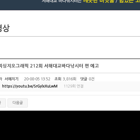
v피싱지오그래픽 212회 서해대교바다낚시터 편 예고
자
서해지기
20-08-05 13:52
조회
3,816회
댓글
0건
https://youtu.be/SrGylxXuLwM
1129회 연결
글
다음글