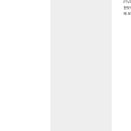
FT
한탓
해 보