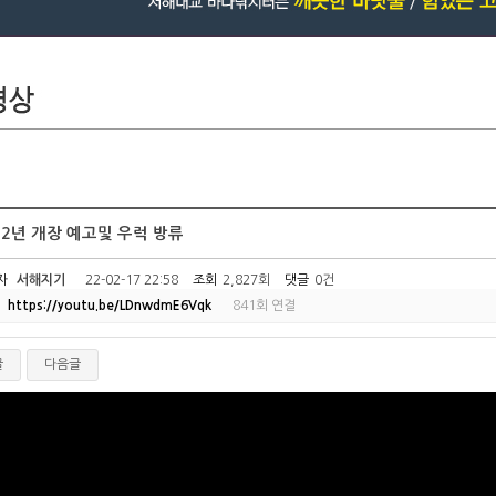
22년 개장 예고및 우럭 방류
자
서해지기
22-02-17 22:58
조회
2,827회
댓글
0건
https://youtu.be/LDnwdmE6Vqk
841회 연결
글
다음글