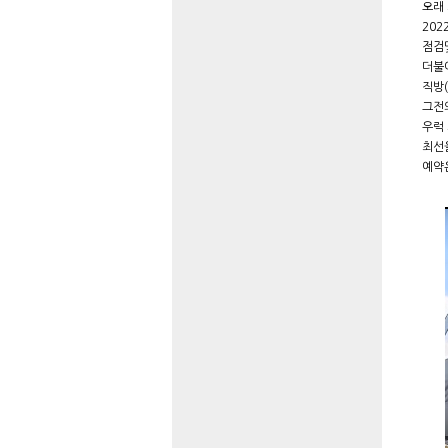
오래
20
점검
더불
직방
그전
우럭
최선을
예약은