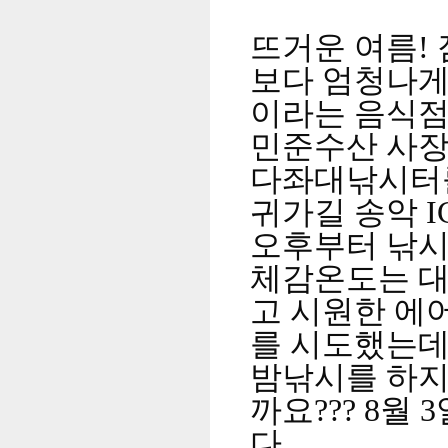
뜨거운 여름!
보다 엄청나게
이라는 음식점
민준수산 사장
다좌대낚시터를
귀가길 송악 
오후부터 낚시
체감온도는
대
고 시원한 에
를
시도했는데 
밤낚시를 하지
까요??? 8월
다.