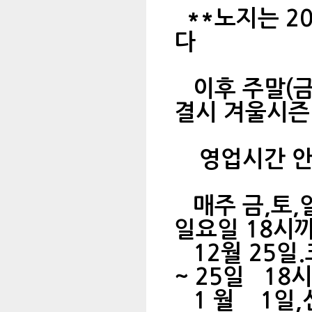
**노지는 20
다
이후 주말(금
결시 겨울시즌
영업시간 안
매주 금,
일요일 18시
12월 2
~ 25일 18
1 월 1일