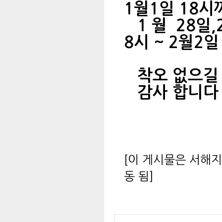
1월1일 18시
1 월 28일
8시 ~ 2월2일
착오 없으길 
감사 합니다
서해
[이 게시물은 서해지기
동 됨]